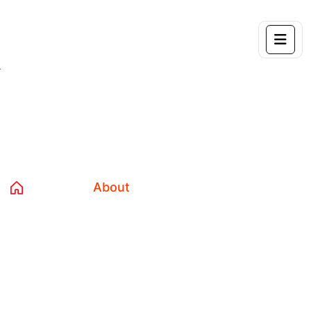
About
Home 04
About