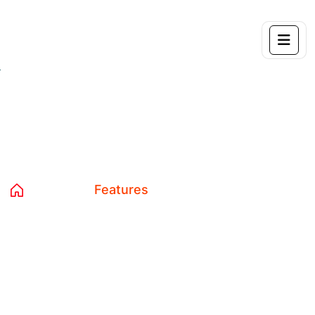
Features
Home 04
Features